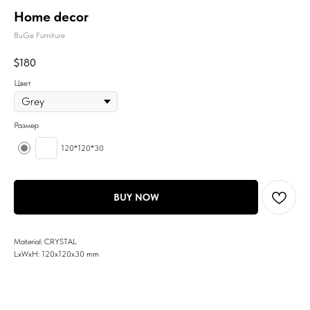
Home decor
BuGe Furniture
$
180
Цвет
Размер
120*120*30
BUY NOW
Material: CRYSTAL
LxWxH: 120x120x30 mm