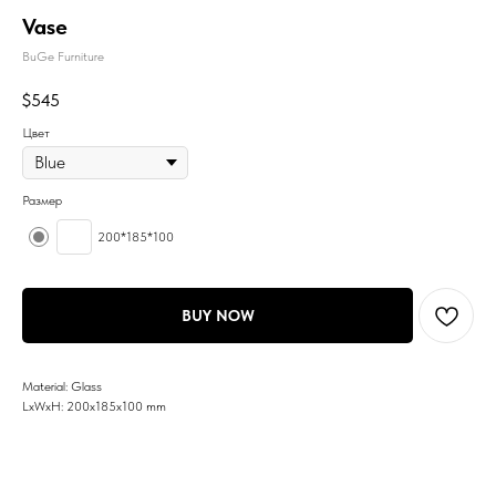
Vase
BuGe Furniture
$
545
Цвет
Размер
200*185*100
BUY NOW
Material: Glass
LxWxH: 200x185x100 mm