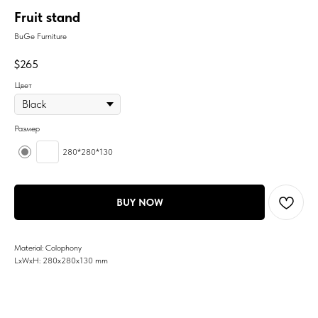
Fruit stand
BuGe Furniture
$
265
Цвет
Размер
280*280*130
BUY NOW
Material: Colophony
LxWxH: 280x280x130 mm